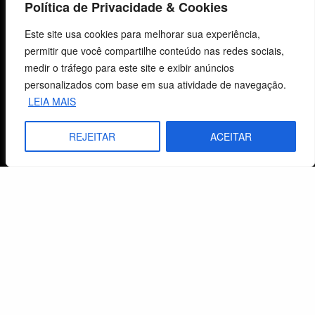
Política de Privacidade & Cookies
Fale Conosco
Este site usa cookies para melhorar sua experiência,
permitir que você compartilhe conteúdo nas redes sociais,
E-mails
medir o tráfego para este site e exibir anúncios
vendas@cebi.org.br
personalizados com base em sua atividade de navegação.
comunicacao@cebi.org.br
LEIA MAIS
WhatsApp / Vendas
+55 (51) 99734-4518
REJEITAR
ACEITAR
WhatsApp / Comunicação
+55 (51) 99799-3041
© 2026 Centro de Estudos Biblicos. Todos os direitos reservados. By Zwei Arts.