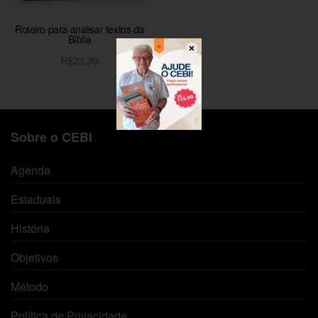
Roteiro para analisar textos da
Bíblia
R$
23,30
Adicionar ao carrinho
Sobre o CEBI
Agenda
Estaduais
História
Objetivos
Método
Política de Privacidade