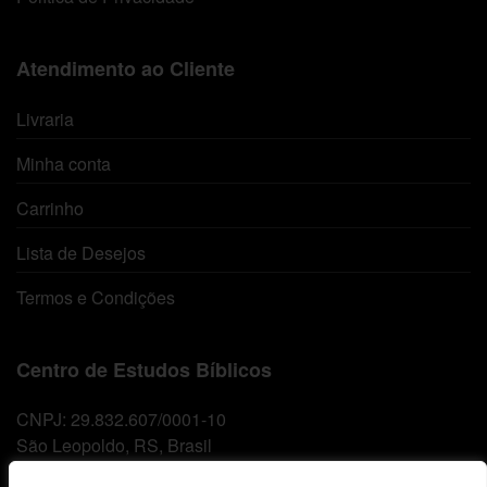
Atendimento ao Cliente
Livraria
Minha conta
Carrinho
Lista de Desejos
Termos e Condições
Centro de Estudos Bíblicos
CNPJ: 29.832.607/0001-10
São Leopoldo, RS, Brasil