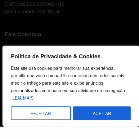
CNPJ: 29.832.607/0001-10
São Leopoldo, RS, Brasil
Fale Conosco
E-mails
Política de Privacidade & Cookies
vendas@cebi.org.br
comunicacao@cebi.org.br
Este site usa cookies para melhorar sua experiência,
permitir que você compartilhe conteúdo nas redes sociais,
WhatsApp / Vendas
medir o tráfego para este site e exibir anúncios
+55 (51) 99734-4518
personalizados com base em sua atividade de navegação.
WhatsApp / Comunicação
LEIA MAIS
+55 (51) 99799-3041
REJEITAR
ACEITAR
© 2026 Centro de Estudos Biblicos. Todos os direitos reservados. By Zwei Arts.