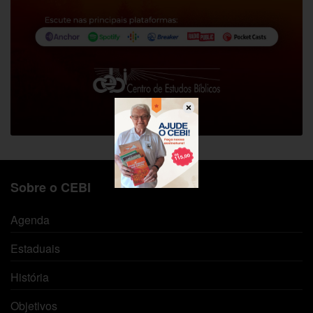
Sobre o CEBI
Agenda
Estaduais
História
Objetivos