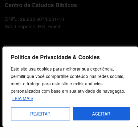
Centro de Estudos Bíblicos
CNPJ: 29.832.607/0001-10
São Leopoldo, RS, Brasil
Fale Conosco
Política de Privacidade & Cookies
E-mails
Este site usa cookies para melhorar sua experiência,
vendas@cebi.org.br
permitir que você compartilhe conteúdo nas redes sociais,
comunicacao@cebi.org.br
medir o tráfego para este site e exibir anúncios
WhatsApp / Vendas
personalizados com base em sua atividade de navegação.
+55 (51) 99734-4518
LEIA MAIS
WhatsApp / Comunicação
REJEITAR
ACEITAR
+55 (51) 99799-3041