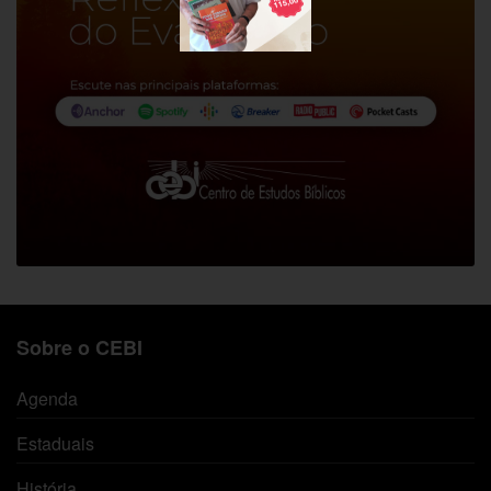
Sobre o CEBI
Agenda
Estaduais
História