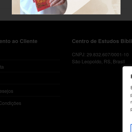
nto ao Cliente
Centro de Estudos Bíbl
CNPJ: 29.832.607/0001-10
São Leopoldo, RS, Brasil
ta
esejos
Condições