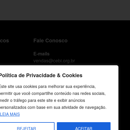
icos
Fale Conosco
E-mails
vendas@cebi.org.br
comunicacao@cebi.org.br
Política de Privacidade & Cookies
WhatsApp / Vendas
+55 (51) 99734-4518
Este site usa cookies para melhorar sua experiência,
permitir que você compartilhe conteúdo nas redes sociais,
WhatsApp / Comunicação
medir o tráfego para este site e exibir anúncios
+55 (51) 99799-3041
personalizados com base em sua atividade de navegação.
LEIA MAIS
REJEITAR
ACEITAR