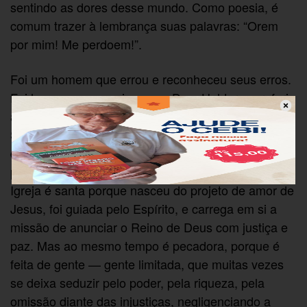
sentindo as dores desse mundo. Como poesia, é
comum trazer à lembrança suas palavras: “Orem
por mim! Me perdoem!”.
Foi um homem que errou e reconheceu seus erros.
Foi homem que, assim como Dom Helder, se referia
à Igreja Romana como “Igreja santa e pecadora.
Santa porque é de Deus. Pecadora porque é feita
de homens”. Sim, é bom lembrar a essência das
palavras de Dom Hélder, quando afirmava que a
Igreja é santa porque nasceu do projeto de amor de
Jesus, foi guiada pelo Espírito, e carrega em si a
missão de anunciar o Reino de Deus com justiça e
paz. Mas ao mesmo tempo é pecadora, porque é
feita de gente — gente limitada, que muitas vezes
se deixa seduzir pelo poder, pela riqueza, pela
omissão diante das injustiças, negligenciando a