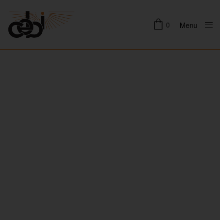
0
Menu
Close