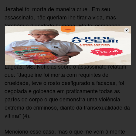
Jezabel foi morta de maneira cruel. Em seu
assassinato, não queriam lhe tirar a vida, mas
também a dignidade humana. Ela foi esmagada
pelos cavalos e teve seu corpo comido por cães. É
assim que tem sido feito com muitas mulheres
trans. Em 2022, Jaqueline Fyoruti, 49 anos, uma
mulher trans, foi morta dentro de sua casa em Três
Lagoas, MS. Notícias sobre o assassinato relatam
que: “Jaqueline foi morta com requintes de
crueldade, teve o rosto desfigurado a facadas, foi
degolada e golpeada em praticamente todas as
partes do corpo o que demonstra uma violência
extrema do criminoso, diante da transexualidade da
vítima” (4).
Menciono esse caso, mas o que me vem à mente