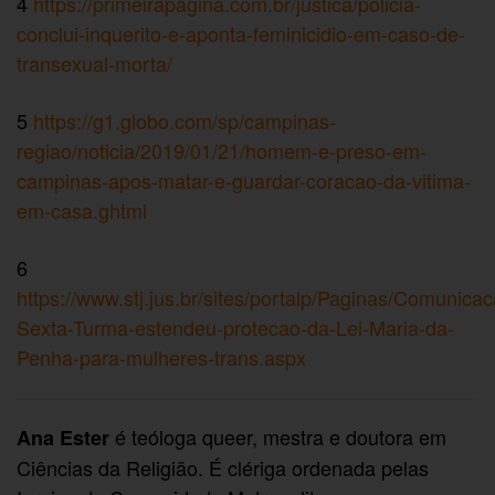
4
https://primeirapagina.com.br/justica/policia-
conclui-inquerito-e-aponta-feminicidio-em-caso-de-
transexual-morta/
5
https://g1.globo.com/sp/campinas-
regiao/noticia/2019/01/21/homem-e-preso-em-
campinas-apos-matar-e-guardar-coracao-da-vitima-
em-casa.ghtml
6
https://www.stj.jus.br/sites/portalp/Paginas/Comunic
Sexta-Turma-estendeu-protecao-da-Lei-Maria-da-
Penha-para-mulheres-trans.aspx
é teóloga queer, mestra e doutora em
Ana Ester
Ciências da Religião. É clériga ordenada pelas