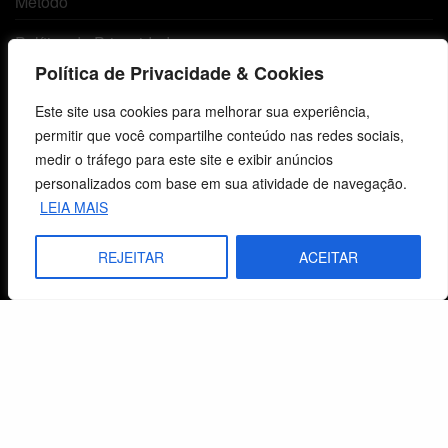
Método
Política de Privacidade
Política de Privacidade & Cookies
Atendimento ao Cliente
Este site usa cookies para melhorar sua experiência,
permitir que você compartilhe conteúdo nas redes sociais,
Livraria
medir o tráfego para este site e exibir anúncios
personalizados com base em sua atividade de navegação.
Minha conta
LEIA MAIS
Carrinho
REJEITAR
ACEITAR
Lista de Desejos
Termos e Condições
Centro de Estudos Bíblicos
CNPJ: 29.832.607/0001-10