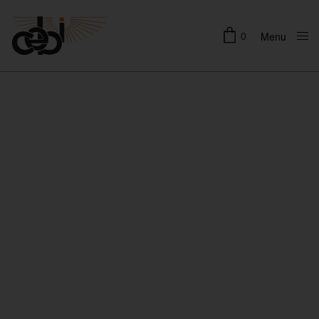
0
Menu
Close