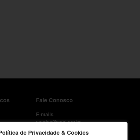
icos
Fale Conosco
E-mails
vendas@cebi.org.br
comunicacao@cebi.org.br
Política de Privacidade & Cookies