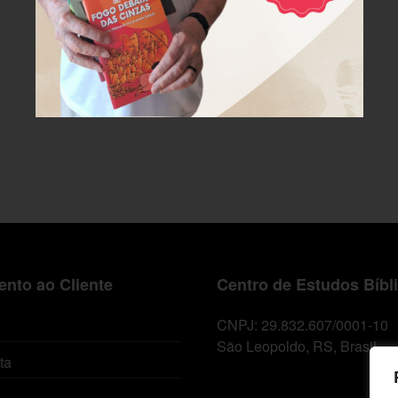
nto ao Cliente
Centro de Estudos Bíbl
CNPJ: 29.832.607/0001-10
São Leopoldo, RS, Brasil
ta