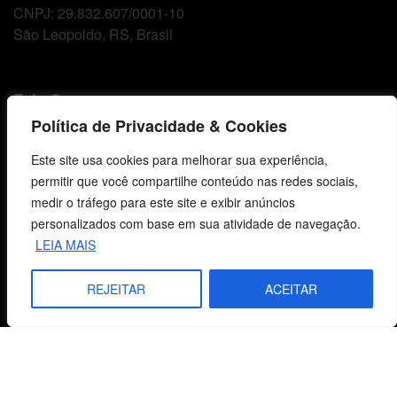
CNPJ: 29.832.607/0001-10
São Leopoldo, RS, Brasil
Fale Conosco
Política de Privacidade & Cookies
E-mails
Este site usa cookies para melhorar sua experiência,
vendas@cebi.org.br
permitir que você compartilhe conteúdo nas redes sociais,
comunicacao@cebi.org.br
medir o tráfego para este site e exibir anúncios
WhatsApp / Vendas
personalizados com base em sua atividade de navegação.
+55 (51) 99734-4518
LEIA MAIS
WhatsApp / Comunicação
REJEITAR
ACEITAR
+55 (51) 99799-3041
© 2026 Centro de Estudos Biblicos. Todos os direitos reservados. By Zwei Arts.