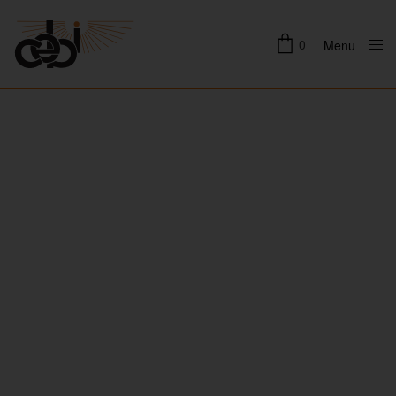
0
Menu
Close