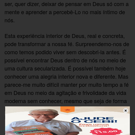
ser, quer dizer, deixar de pensar em Deus só com a
mente e aprender a percebê-Lo no mais íntimo de
nós.
Esta experiência interior de Deus, real e concreta,
pode transformar a nossa fé. Surpreendemo-nos de
como temos podido viver sem descobri-la antes. É
possível encontrar Deus dentro de nós no meio de
uma cultura secularizada. É possível também hoje
conhecer uma alegria interior nova e diferente. Mas
parece-me muito difícil manter por muito tempo a fé
em Deus no meio da agitação e frivolidade da vida
moderna sem conhecer, mesmo que seja de forma
humilde e simples, alguma experiência interior do
Mistério de Deus.
–