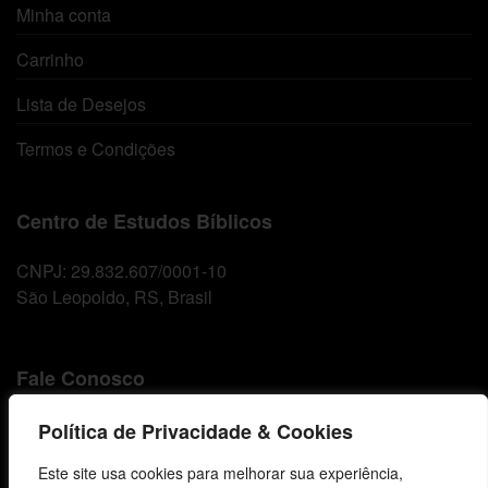
Minha conta
Carrinho
Lista de Desejos
Termos e Condições
Centro de Estudos Bíblicos
CNPJ: 29.832.607/0001-10
São Leopoldo, RS, Brasil
Fale Conosco
E-mails
Política de Privacidade & Cookies
vendas@cebi.org.br
Este site usa cookies para melhorar sua experiência,
comunicacao@cebi.org.br