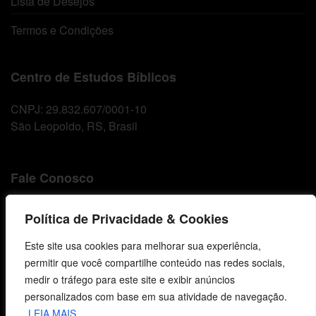
Lista de Desejos
Termos e Condições
Centro de Estudos Bíblicos
CNPJ: 29.832.607/0001-10
São Leopoldo, RS, Brasil
Fale Conosco
E-mails
Política de Privacidade & Cookies
vendas@cebi.org.br
comunicacao@cebi.org.br
Este site usa cookies para melhorar sua experiência,
permitir que você compartilhe conteúdo nas redes sociais,
WhatsApp / Vendas
medir o tráfego para este site e exibir anúncios
+55 (51) 99734-4518
personalizados com base em sua atividade de navegação.
LEIA MAIS