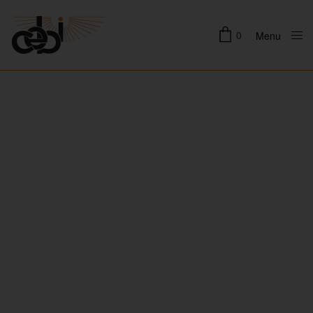
0
Menu
Close