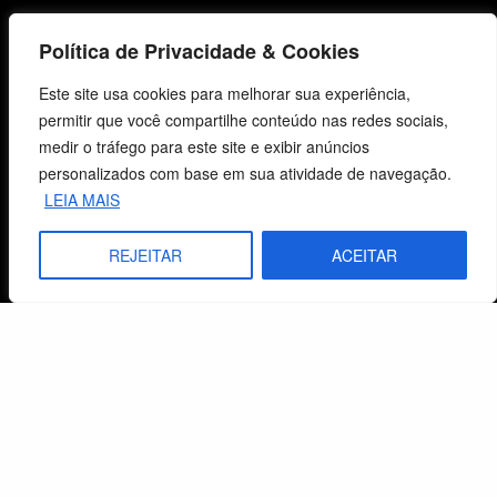
Centro de Estudos Bíblicos
Política de Privacidade & Cookies
Este site usa cookies para melhorar sua experiência,
CNPJ: 29.832.607/0001-10
permitir que você compartilhe conteúdo nas redes sociais,
São Leopoldo, RS, Brasil
medir o tráfego para este site e exibir anúncios
personalizados com base em sua atividade de navegação.
LEIA MAIS
Fale Conosco
REJEITAR
ACEITAR
E-mails
vendas@cebi.org.br
comunicacao@cebi.org.br
WhatsApp / Vendas
+55 (51) 99734-4518
WhatsApp / Comunicação
+55 (51) 99799-3041