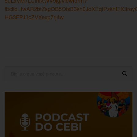
5uLxVM7LCIhlXWV9ig/viewform?
fbclid=IwAR2btZsgOB5OisB3kh0JdXEqIPzkhEiX3roy
HG3FPJ3cZVXexp7rj4w