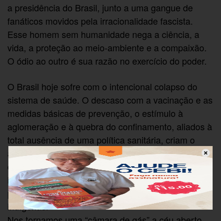
a presidência do Brasil, junto a uma gangue de
fanáticos movidos pela irracionalidade fascista.
Esse homem sem humanidade nega a ciência, a
vida, a proteção ao meio-ambiente e a compaixão.
O ódio ao outro é sua razão no exercício do poder.
O Brasil hoje sofre com o intencional colapso do
sistema de saúde. O descaso com a vacinação e as
medidas básicas de prevenção, o estímulo à
aglomeração e à quebra do confinamento, aliados à
total ausência de uma política sanitária, criam o
ambiente ideal para novas mutações do vírus e
colocam em risco toda a humanidade. Assistimos
horrorizados ao extermínio sistemático de nossa
população, sobretudo dos pobres, quilombolas e
indígenas.
Nos tornamos uma “câmara de gás” a céu aberto.