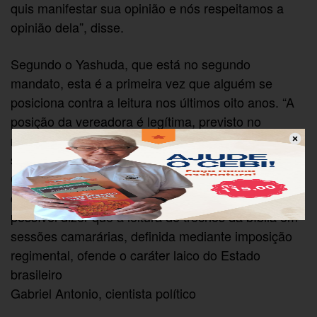
quis manifestar sua opinião e nós respeitamos a
opinião dela”, disse.
Segundo o Yashuda, que está no segundo
mandato, esta é a primeira vez que alguém se
posiciona contra a leitura nos últimos oito anos. “A
posição da vereadora é legítima, previsto no
regimento. Agora a manifestação dela que causou
surpresa, causou essa repercussão toda”.
Com base, em uma interpretação estritamente
constitucional do princípio da laicidade do Estado, é
possível dizer que a leitura de trechos da bíblia em
sessões camarárias, definida mediante imposição
regimental, ofende o caráter laico do Estado
brasileiro
Gabriel Antonio, cientista político