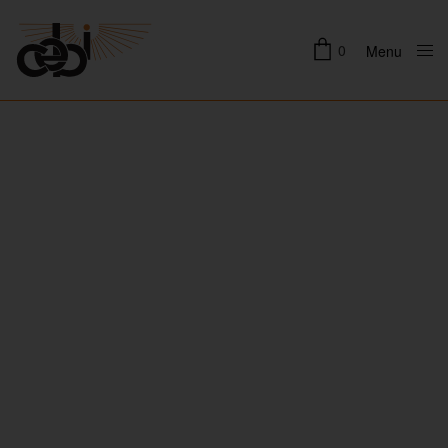
0
Menu
Close