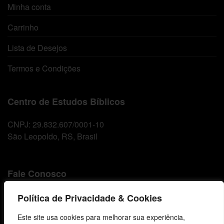
Minha conta
Carrinho
Lista de Desejos
Termos e Condições
Centro de Estudos Bíblicos
CNPJ: 29.832.607/0001-10
São Leopoldo, RS, Brasil
Fale Conosco
E-mails
Política de Privacidade & Cookies
vendas@cebi.org.br
Este site usa cookies para melhorar sua experiência,
comunicacao@cebi.org.br