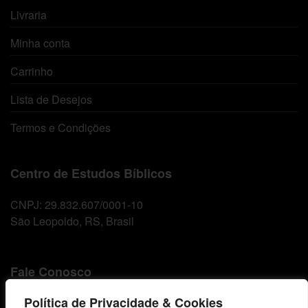
Livraria
Minha conta
Carrinho
Lista de Desejos
Termos e Condições
Centro de Estudos Bíblicos
CNPJ: 29.832.607/0001-10
São Leopoldo, RS, Brasil
Fale Conosco
Política de Privacidade & Cookies
E-mails