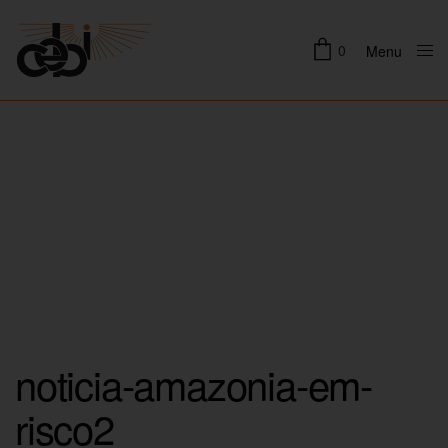
0
Menu
Close
noticia-amazonia-em-
risco2