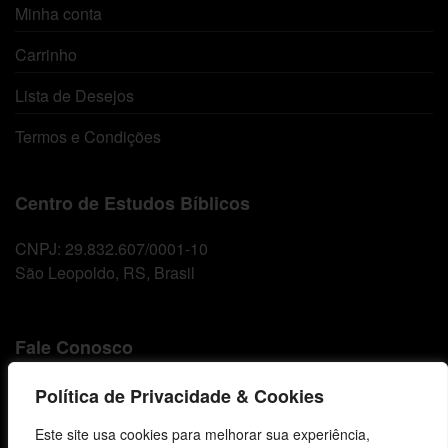
Minha conta
Carrinho
Lista de Desejos
Termos e Condições
Centro de Estudos Bíblicos
CNPJ: 29.832.607/0001-10
São Leopoldo, RS, Brasil
Fale Conosco
E-mails
Política de Privacidade & Cookies
vendas@cebi.org.br
Este site usa cookies para melhorar sua experiência,
comunicacao@cebi.org.br