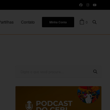
artilhas
Contato
0
Minha Conta