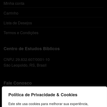
Minha conta
Carrinho
Lista de Desejos
Termos e Condições
Centro de Estudos Bíblicos
CNPJ: 29.832.607/0001-10
São Leopoldo, RS, Brasil
Fale Conosco
E-mails
Política de Privacidade & Cookies
vendas@cebi.org.br
Este site usa cookies para melhorar sua experiência,
comunicacao@cebi.org.br