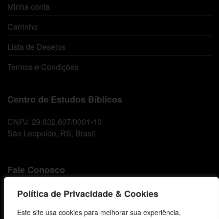
Minha conta
Carrinho
Lista de Desejos
Termos e Condições
Centro de Estudos Bíblicos
CNPJ: 29.832.607/0001-10
São Leopoldo, RS, Brasil
Fale Conosco
E-mails
Política de Privacidade & Cookies
vendas@cebi.org.br
Este site usa cookies para melhorar sua experiência,
comunicacao@cebi.org.br