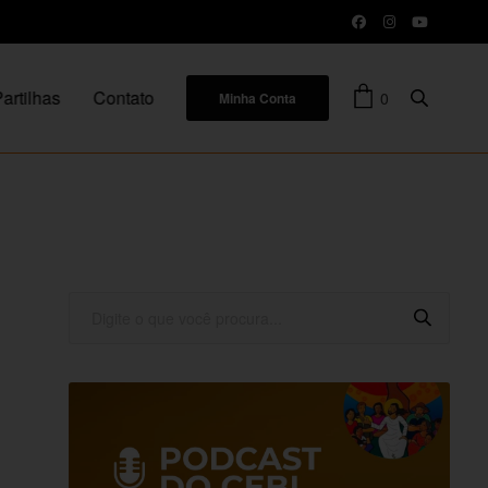
artilhas
Contato
0
Minha Conta