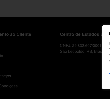
nto ao Cliente
Centro de Estudos Bíbl
CNPJ: 29.832.607/0001-10
São Leopoldo, RS, Brasil
ta
esejos
Condições