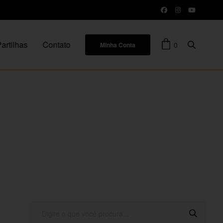
artilhas
Contato
0
Minha Conta