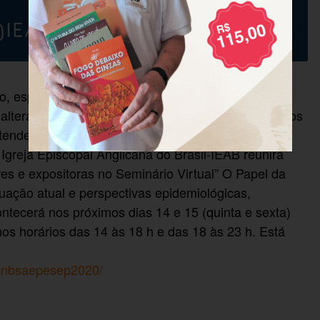
, especialmente no Brasil onde ela assume
e alterar as suas dinâmicas pastorais diante dos novos
tender essa realidade nas perspectivas
Igreja Episcopal Anglicana do Brasil-IEAB reunirá
es e expositoras no Seminário Virtual” O Papel da
tuação atual e perspectivas epidemiológicas,
ntecerá nos próximos dias 14 e 15 (quinta e sexta)
s horários das 14 às 18 h e das 18 às 23 h. Está
dcnbsaepesep2020/