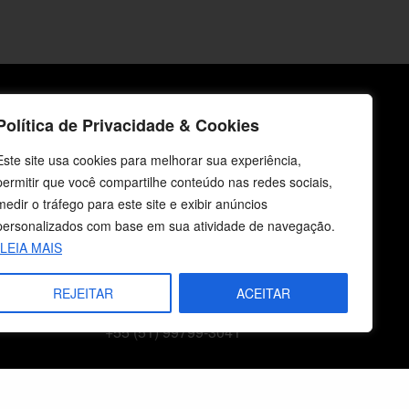
Política de Privacidade & Cookies
icos
Fale Conosco
Este site usa cookies para melhorar sua experiência,
E-mails
permitir que você compartilhe conteúdo nas redes sociais,
vendas@cebi.org.br
medir o tráfego para este site e exibir anúncios
comunicacao@cebi.org.br
personalizados com base em sua atividade de navegação.
LEIA MAIS
WhatsApp / Vendas
+55 (51) 99734-4518
REJEITAR
ACEITAR
WhatsApp / Comunicação
+55 (51) 99799-3041