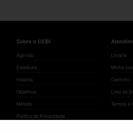
Sobre o CEBI
Atendime
Agenda
Livraria
Estaduais
Minha con
História
Carrinho
Objetivos
Lista de D
Método
Termos e 
Política de Privacidade