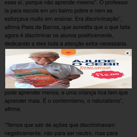
esse aí, porque não aprende mesmo”. O professor
ia para escola em um bairro pobre e nem se
esforçava muito em ensinar. Era discriminação”,
afirma Paes de Barros, que acredita que o que falta
agora é discriminar os alunos positivamente,
dedicando a eles toda a atenção extra necessária.
Hoje, diz, a sociedade considera natural a
existência de “educação de pobre e educação de
rico”. Essa postura precisa ser combatida. “Você
está naturalizando o fato de que uma criança pobre
pode aprender menos, e uma criança rica tem que
aprender mais. É o conformismo, o naturalismo”,
afirma.
“Temos que sair de ações que discriminavam
negativamente, não para ser neutro, mas para