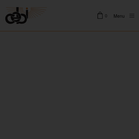
0
Menu
Close