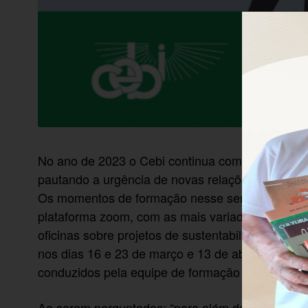
No ano de 2023 o Cebi continua com processos fo
pautando a urgência de novas relações, no cui
Os momentos de formação nesse sentido estão ac
plataforma zoom, com as mais variadas temática
oficinas sobre projetos de sustentabilidade e con
nos dias 16 e 23 de março e 13 de abril, das 19
conduzidos pela equipe de formação nacional do 
Ao serem perguntadas: “para além do conteúdo pró