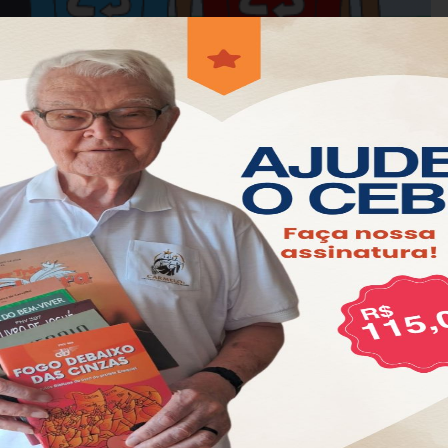
rmativos relacionados à justiça socioambiental,
dado para com o planeta Terra, nossa Casa Comum.
ontecendo em forma de oficinas virtuais, pela
s. No mês de março e abril de 2023 aconteceram 3
sumo consciente, a partir do lixo, mais precisamente
h30 às 21h30, horário de Brasília. Os momentos foram
Cebi e pelo Cebi Bahia.
prio da oficina, quais as outras lições aprendidas”,