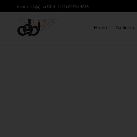
Bem vindo(a) ao CEBI ! (51) 99734-4518
Home
Notícias