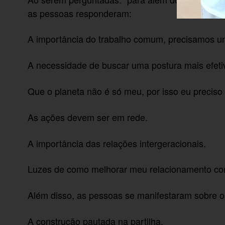
as pessoas responderam:
A importância do trabalho comum, precisamos un
A necessidade de buscar uma postura mais efetiv
Que o planeta não é só meu, por isso eu preciso
As ações devem ser em rede.
A importância das relações intergeracionais.
Luzes de como melhorar meu relacionamento co
Além disso, as pessoas se manifestaram sobre o 
A construção pautada na partilha.