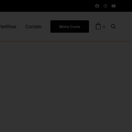
artilhas
Contato
0
Minha Conta