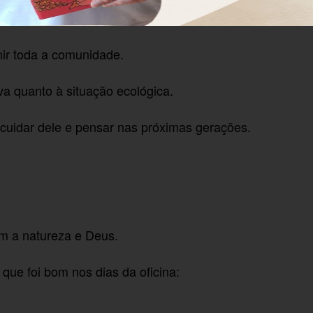
ir toda a comunidade.
a quanto à situação ecológica.
 cuidar dele e pensar nas próximas gerações.
m a natureza e Deus.
que foi bom nos dias da oficina: