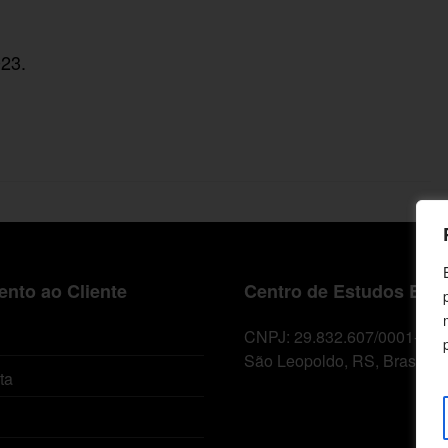
023.
nto ao Cliente
Centro de Estudos Bíbl
CNPJ: 29.832.607/0001-10
São Leopoldo, RS, Brasil
ta