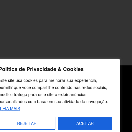
Política de Privacidade & Cookies
Este site usa cookies para melhorar sua experiência,
icos
Fale Conosco
permitir que você compartilhe conteúdo nas redes sociais,
medir o tráfego para este site e exibir anúncios
E-mails
personalizados com base em sua atividade de navegação.
vendas@cebi.org.br
LEIA MAIS
comunicacao@cebi.org.br
REJEITAR
ACEITAR
WhatsApp / Vendas