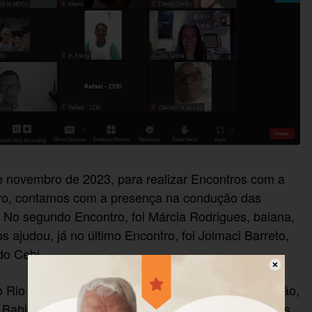
e novembro de 2023, para realizar Encontros com a
ntro, contamos com a presença na condução das
a. No segundo Encontro, foi Márcia Rodrigues, baiana,
ajudou, já no último Encontro, foi Jolmaci Barreto,
do Cebi.
 Rio de Janeiro, do Ceará, de Alagoas, do Maranhão,
 Bahia, de São Paulo e do Espírito Santo, que juntas