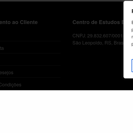
nto ao Cliente
Centro de Estudos Bíbl
CNPJ: 29.832.607/0001-10
São Leopoldo, RS, Brasil
ta
esejos
Condições