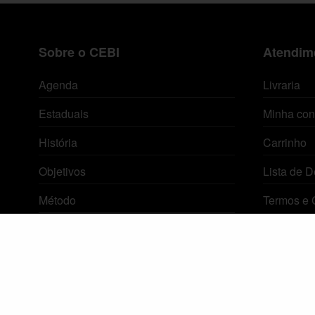
Sobre o CEBI
Atendime
Agenda
Livraria
Estaduais
Minha con
História
Carrinho
Objetivos
Lista de D
Método
Termos e 
Política de Privacidade
© 2026 Centro de Estudos Biblicos. Todos os direitos reservados. By Zwei Arts.