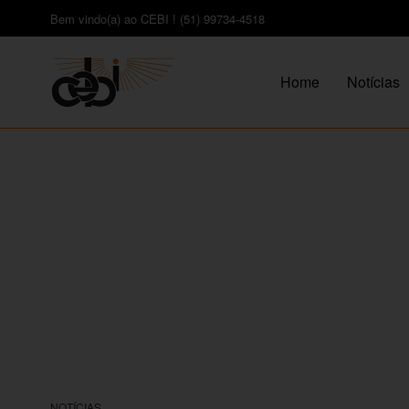
Bem vindo(a) ao CEBI ! (51) 99734-4518
Home
Notícias
NOTÍCIAS