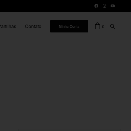
artilhas
Contato
0
Minha Conta