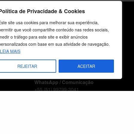
Política de Privacidade & Cookies
icos
Fale Conosco
Este site usa cookies para melhorar sua experiência,
permitir que você compartilhe conteúdo nas redes sociais,
E-mails
medir o tráfego para este site e exibir anúncios
vendas@cebi.org.br
personalizados com base em sua atividade de navegação.
comunicacao@cebi.org.br
LEIA MAIS
WhatsApp / Vendas
REJEITAR
ACEITAR
+55 (51) 99734-4518
WhatsApp / Comunicação
+55 (51) 99799-3041