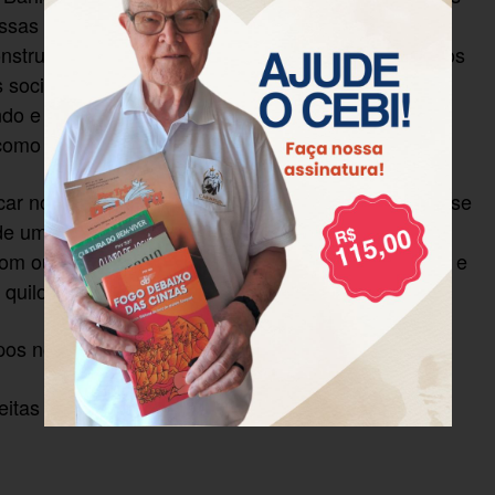
as leituras bíblicas, pois ao longo da história,
struindo uma forma de ver a Vida, oprimindo outros
as sociedades e o mesmo se faz presente nas
ndo e excluindo as pessoas negras. Tem-se então,
 como animal, passível de ser exterminado.
uscar nossas raízes negras, nossa ancestralidade. Esse
, de uma comunidade quilombola (Lajedo de
om outras comunidades são práticas de resistência e
quilombolas da região.
os nos três dias, foi visto que:
tas as leituras bíblicas;