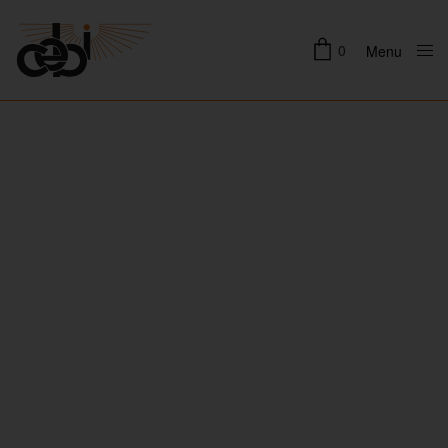
0
Menu
Close