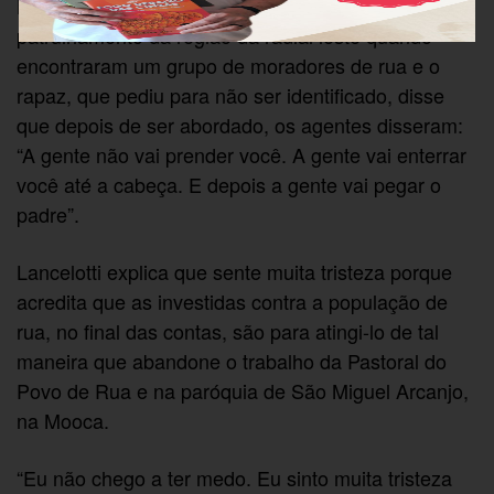
Na semana passada, PMs da Força Tática faziam
patrulhamento da região da radial leste quando
encontraram um grupo de moradores de rua e o
rapaz, que pediu para não ser identificado, disse
que depois de ser abordado, os agentes disseram:
“A gente não vai prender você. A gente vai enterrar
você até a cabeça. E depois a gente vai pegar o
padre”.
Lancelotti explica que sente muita tristeza porque
acredita que as investidas contra a população de
rua, no final das contas, são para atingi-lo de tal
maneira que abandone o trabalho da Pastoral do
Povo de Rua e na paróquia de São Miguel Arcanjo,
na Mooca.
“Eu não chego a ter medo. Eu sinto muita tristeza