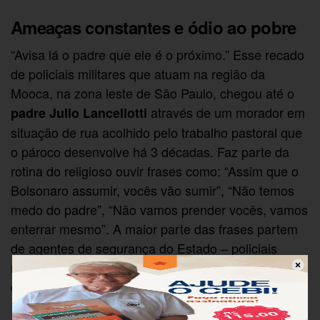
Ameaças constantes e ódio ao pobre
“Avisa lá o padre que ele é o próximo.” Esse recado
de policiais militares que atuam na região da
Mooca, na zona leste de São Paulo, chegou até o
através de um morador em
padre Julio Lancellotti
situação de rua acolhido pelo trabalho pastoral que
o pároco desenvolve há 3 décadas. Faz parte da
rotina do religioso ouvir frases como: “Assim que o
Bolsonaro assumir, vocês vão sumir”, “Não temos
medo do padre”, “Não vamos prender vocês, vamos
enterrar mesmo”. A maior parte das frases partem
de agentes de segurança do Estado – policiais
militares e guardas civis. “Nunca vi PM e GCM se
darem tão bem em um propósito”.