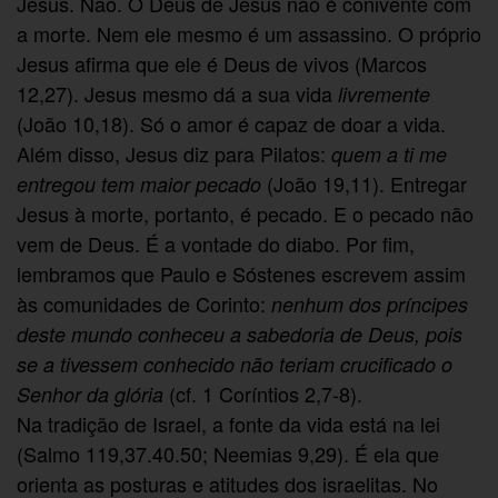
Jesus. Não. O Deus de Jesus não é conivente com
a morte. Nem ele mesmo é um assassino. O próprio
Jesus afirma que ele é Deus de vivos (Marcos
12,27). Jesus mesmo dá a sua vida
livremente
(João 10,18). Só o amor é capaz de doar a vida.
Além disso, Jesus diz para Pilatos:
quem a ti me
(João 19,11). Entregar
entregou tem maior pecado
Jesus à morte, portanto, é pecado. E o pecado não
vem de Deus. É a vontade do diabo. Por fim,
lembramos que Paulo e Sóstenes escrevem assim
às comunidades de Corinto:
nenhum dos príncipes
deste mundo conheceu a sabedoria de Deus, pois
se a tivessem conhecido não teriam crucificado o
(cf. 1 Coríntios 2,7-8).
Senhor da glória
Na tradição de Israel, a fonte da vida está na lei
(Salmo 119,37.40.50; Neemias 9,29). É ela que
orienta as posturas e atitudes dos israelitas. No