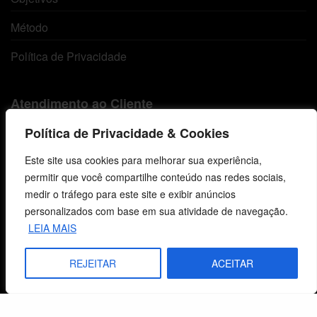
Método
Política de Privacidade
Atendimento ao Cliente
Política de Privacidade & Cookies
Livraria
Este site usa cookies para melhorar sua experiência,
Minha conta
permitir que você compartilhe conteúdo nas redes sociais,
Carrinho
medir o tráfego para este site e exibir anúncios
personalizados com base em sua atividade de navegação.
Lista de Desejos
LEIA MAIS
Termos e Condições
REJEITAR
ACEITAR
Centro de Estudos Bíblicos