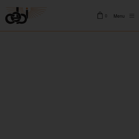
0
Menu
Close