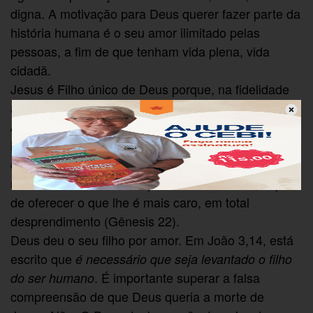
digna. A motivação para Deus querer fazer parte da
história humana é o seu amor ilimitado pelas
pessoas, a fim de que tenham vida plena, vida
cidadã.
Jesus é Filho único de Deus porque, na fidelidade
ao Pai, revela o seu amor incondicional ao mundo.
Jesus é filho humano de Deus. Nele, o divino se
humaniza e o humano é divinizado. O Pai ama tanto
que é capaz de entregar tudo o que possui, o seu
único filho. Deus se comporta como Abraão, capaz
de oferecer o que lhe é mais caro, em total
desprendimento (Gênesis 22).
Deus deu o seu filho por amor. Em João 3,14, está
escrito que
é necessário que seja levantado o filho
. É importante superar a falsa
do ser humano
compreensão de que Deus queria a morte de