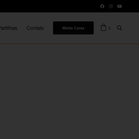
artilhas
Contato
0
Minha Conta