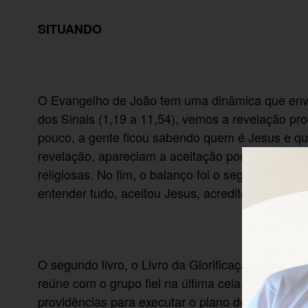
SITUANDO
O Evangelho de João tem uma dinâmica que envolve
dos Sinais (1,19 a 11,54), vemos a revelação pro
pouco, a gente ficou sabendo quem é Jesus e qu
revelação, apareciam a aceitação por parte do po
religiosas. No fim, o balanço foi o seguinte. O g
entender tudo, aceitou Jesus, acreditou nele e 
O segundo livro, o Livro da Glorificação, tem out
reúne com o grupo fiel na última ceia. Na segund
providências para executar o plano de matar Jesu