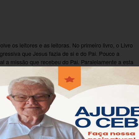
 os leitores e as leitoras. No primeiro livro, o Livro
gressiva que Jesus fazia de si e do Pai. Pouco a
al a missão que recebeu do Pai. Paralelamente a esta
vo e a resistência por parte das autoridades
rupo fiel dos discípulos e das discípulas, mesmo sem
se comprometeu com ele.
ra dinâmica. Na primeira parte (Jo 13 a 17), Jesus se
a parte (Jo 18 e 19), o outro grupo toma as
s. Na terceira parte (Jo 20 e 21), Jesus ressuscitado