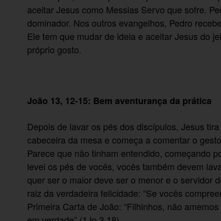
aceitar Jesus como Messias Servo que sofre. Pe
dominador. Nos outros evangelhos, Pedro recebe 
Ele tem que mudar de ideia e aceitar Jesus do j
próprio gosto.
João 13, 12-15: Bem aventurança da prática
Depois de lavar os pés dos discípulos, Jesus tir
cabeceira da mesa e começa a comentar o gesto.
Parece que não tinham entendido, começando por
levei os pés de vocês, vocês também devem lava
quer ser o maior deve ser o menor e o servidor d
raiz da verdadeira felicidade: “Se vocês compreen
Primeira Carta de João: “Filhinhos, não amemo
em verdade” (1Jo 3,18).