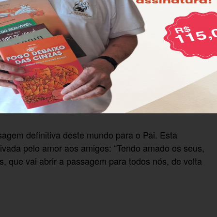
a mesma que ele recebeu do Pai.
agem definitiva deste mundo para o Pai. Esta
tivada pelo amor aos amigos: “Tendo amado os seus,
, que vai abrir a passagem para todos nós, de volta