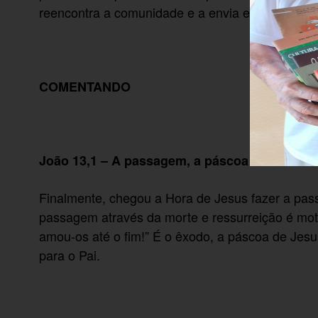
reencontra a comunidade e a envia em missão, 
COMENTANDO
João 13,1 – A passagem, a páscoa de Jesus
Finalmente, chegou a Hora de Jesus fazer a pass
passagem através da morte e ressurreição é mo
amou-os até o fim!” É o êxodo, a páscoa de Jesus
para o Pai.