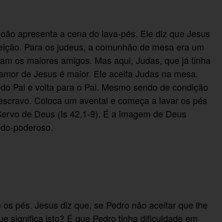
ão apresenta a cena do lava-pés. Ele diz que Jesus
feição. Para os judeus, a comunhão de mesa era um
am os maiores amigos. Mas aqui, Judas, que já tinha
O amor de Jesus é maior. Ele aceita Judas na mesa.
o do Pai e volta para o Pai. Mesmo sendo de condição
 escravo. Coloca um avental e começa a lavar os pés
 Servo de Deus (Is 42,1-9). É a imagem de Deus
odo-poderoso.
 os pés. Jesus diz que, se Pedro não aceitar que lhe
ue significa isto? É que Pedro tinha dificuldade em