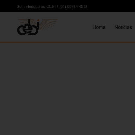
Bem vindo(a) ao CEBI ! (51) 99734-4518
Home
Notícias