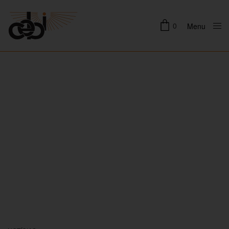
0
Menu
Close