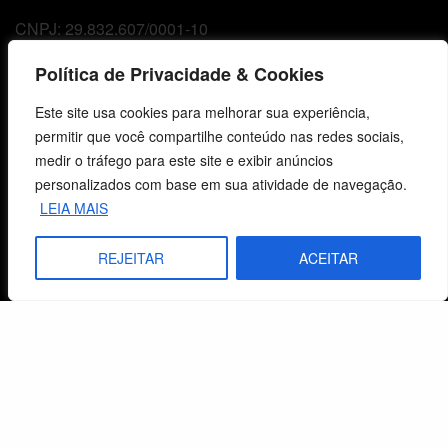
CNPJ: 29.832.607/0001-10
São Leopoldo, RS, Brasil
Política de Privacidade & Cookies
Este site usa cookies para melhorar sua experiência,
Fale Conosco
permitir que você compartilhe conteúdo nas redes sociais,
medir o tráfego para este site e exibir anúncios
E-mails
personalizados com base em sua atividade de navegação.
vendas@cebi.org.br
LEIA MAIS
comunicacao@cebi.org.br
REJEITAR
ACEITAR
WhatsApp / Vendas
+55 (51) 99734-4518
WhatsApp / Comunicação
+55 (51) 99799-3041