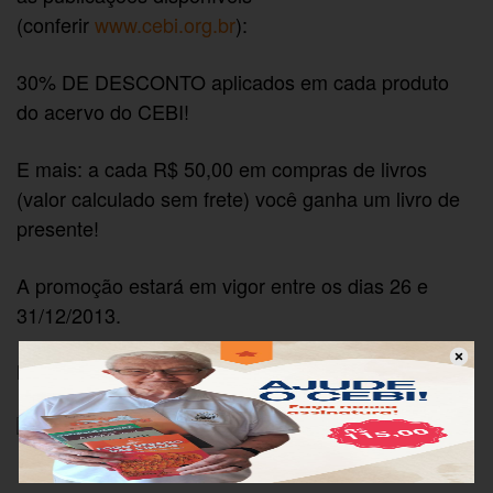
(conferir
www.cebi.org.br
):
30% DE DESCONTO aplicados em cada produto
do acervo do CEBI!
E mais: a cada R$ 50,00 em compras de livros
(valor calculado sem frete) você ganha um livro de
presente!
A promoção estará em vigor entre os dias 26 e
31/12/2013.
Não perca esta oportunidade!