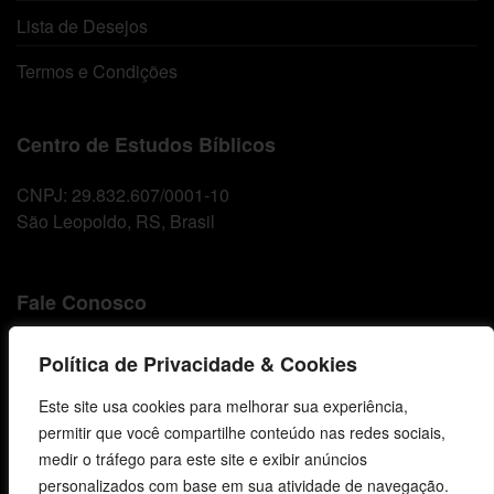
Lista de Desejos
Termos e Condições
Centro de Estudos Bíblicos
CNPJ: 29.832.607/0001-10
São Leopoldo, RS, Brasil
Fale Conosco
E-mails
Política de Privacidade & Cookies
vendas@cebi.org.br
comunicacao@cebi.org.br
Este site usa cookies para melhorar sua experiência,
permitir que você compartilhe conteúdo nas redes sociais,
WhatsApp / Vendas
medir o tráfego para este site e exibir anúncios
+55 (51) 99734-4518
personalizados com base em sua atividade de navegação.