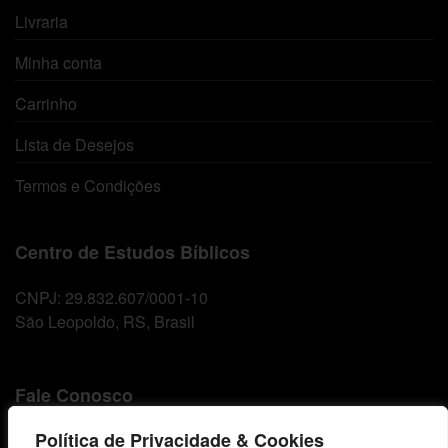
Livraria
Minha conta
Carrinho
Lista de Desejos
Termos e Condições
Centro de Estudos Bíblicos
CNPJ: 29.832.607/0001-10
São Leopoldo, RS, Brasil
Fale Conosco
Política de Privacidade & Cookies
E-mails