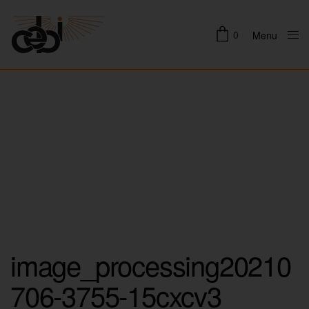
0
Menu
Close
image_processing20210
706-3755-15cxcv3