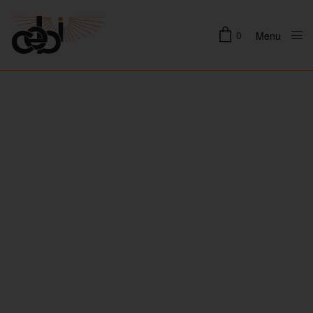
0
Menu
Close