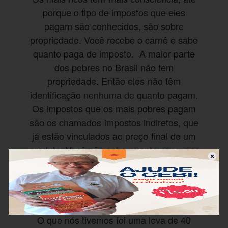
porque o tipo de impostos que eles
pagam são conhecidos, são sobre
propriedade. Você recebe o carnê e sabe
quanto paga de imposto. A maior parte
dos pobres no Brasil não tem
propriedade. Então eles não têm
identificação nenhuma de quanto pagam.
Os impostos que os mais pobres pagam
são os chamados impostos indiretos, que
já estão vinculados ao preço final de um
produto. Você não sabe quanto paga, por
isso não gera esse questionamento.
Hoje fala-se muito da nova classe
média. Há uma nova classe social em
ascensão?
O que nós tivemos foi uma leva de 40