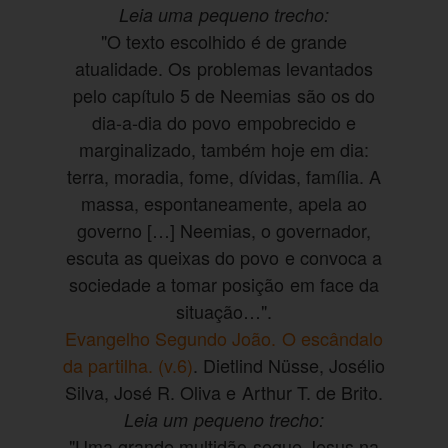
Leia uma pequeno trecho:
"O texto escolhido é de grande
atualidade. Os problemas levantados
pelo capítulo 5 de Neemias são os do
dia-a-dia do povo empobrecido e
marginalizado, também hoje em dia:
terra, moradia, fome, dívidas, família. A
massa, espontaneamente, apela ao
governo […] Neemias, o governador,
escuta as queixas do povo e convoca a
sociedade a tomar posição em face da
situação…".
Evangelho Segundo João. O escândalo
da partilha. (v.6)
. Dietlind Nüsse, Josélio
Silva, José R. Oliva e Arthur T. de Brito.
Leia um pequeno trecho:
"Uma grande multidão segue Jesus na