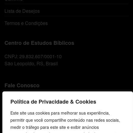
Lista de Desejos
Termos e Condições
Centro de Estudos Bíblicos
CNPJ: 29.832.607/0001-10
São Leopoldo, RS, Brasil
Fale Conosco
E-mails
Política de Privacidade & Cookies
vendas@cebi.org.br
comunicacao@cebi.org.br
Este site usa cookies para melhorar sua experiência,
permitir que você compartilhe conteúdo nas redes sociais,
WhatsApp / Vendas
medir o tráfego para este site e exibir anúncios
+55 (51) 99734-4518