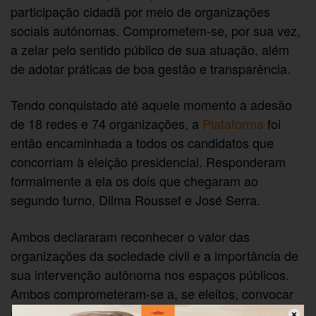
participação cidadã por meio de organizações
sociais autônomas. Comprometem-se, por sua vez,
a zelar pelo sentido público de sua atuação, além
de adotar práticas de boa gestão e transparência.
Tendo conquistado até aquele momento a adesão
de 18 redes e 74 organizações, a
Plataforma
foi
então encaminhada a todos os candidatos que
concorriam à eleição presidencial. Responderam
formalmente a ela os dois que chegaram ao
segundo turno, Dilma Roussef e José Serra.
Ambos declararam reconhecer o valor das
organizações da sociedade civil e a importância de
sua intervenção autônoma nos espaços públicos.
Ambos comprometeram-se a, se eleitos, convocar
uma comissão mista – com participação de órgãos