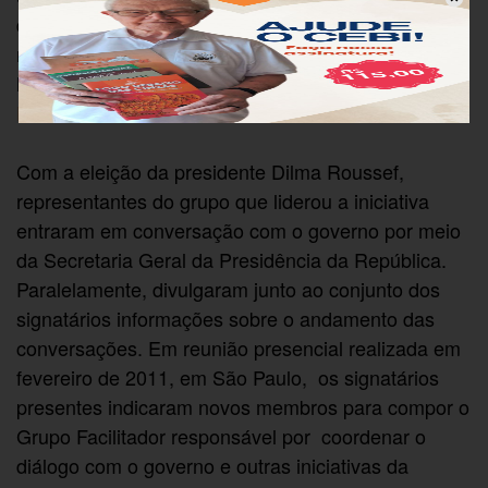
do governo e organizações da sociedade civil para,
no prazo de um ano, elaborar uma proposta
legislativa que atendesse aos objetivos da
Plataforma.
Com a eleição da presidente Dilma Roussef,
representantes do grupo que liderou a iniciativa
entraram em conversação com o governo por meio
da Secretaria Geral da Presidência da República.
Paralelamente, divulgaram junto ao conjunto dos
signatários informações sobre o andamento das
conversações. Em reunião presencial realizada em
fevereiro de 2011, em São Paulo, os signatários
presentes indicaram novos membros para compor o
Grupo Facilitador responsável por coordenar o
diálogo com o governo e outras iniciativas da