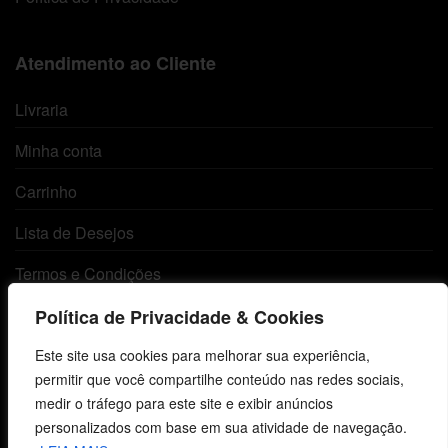
Atendimento ao Cliente
Livraria
Minha conta
Carrinho
Lista de Desejos
Termos e Condições
Política de Privacidade & Cookies
Centro de Estudos Bíblicos
Este site usa cookies para melhorar sua experiência,
permitir que você compartilhe conteúdo nas redes sociais,
CNPJ: 29.832.607/0001-10
medir o tráfego para este site e exibir anúncios
São Leopoldo, RS, Brasil
personalizados com base em sua atividade de navegação.