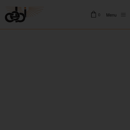
0
Menu
Close