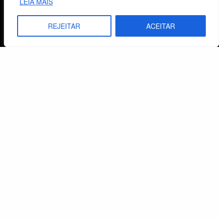
LEIA MAIS
Fale Conosco
REJEITAR
ACEITAR
E-mails
vendas@cebi.org.br
comunicacao@cebi.org.br
WhatsApp / Vendas
+55 (51) 99734-4518
WhatsApp / Comunicação
+55 (51) 99799-3041
© 2026 Centro de Estudos Biblicos. Todos os direitos reservados. By Zwei Arts.