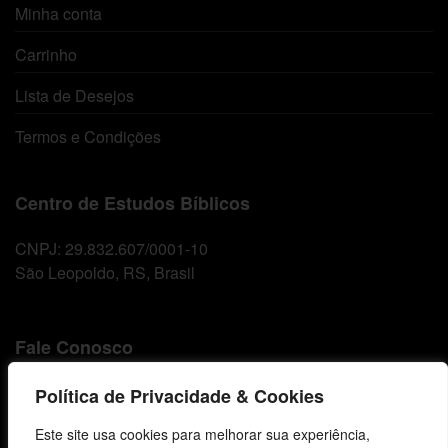
Minha conta
Carrinho
Lista de Desejos
Termos e Condições
Centro de Estudos Bíblicos
CNPJ: 29.832.607/0001-10
São Leopoldo, RS, Brasil
Fale Conosco
E-mails
Política de Privacidade & Cookies
vendas@cebi.org.br
Este site usa cookies para melhorar sua experiência,
comunicacao@cebi.org.br