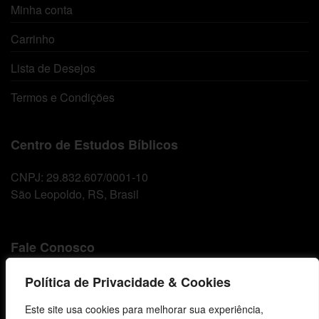
Minha conta
Carrinho
Lista de Desejos
Termos e Condições
Centro de Estudos Bíblicos
CNPJ: 29.832.607/0001-10
São Leopoldo, RS, Brasil
Fale Conosco
E-mails
Política de Privacidade & Cookies
vendas@cebi.org.br
Este site usa cookies para melhorar sua experiência,
comunicacao@cebi.org.br