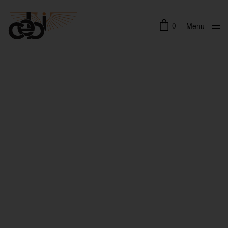
0
Menu
Close