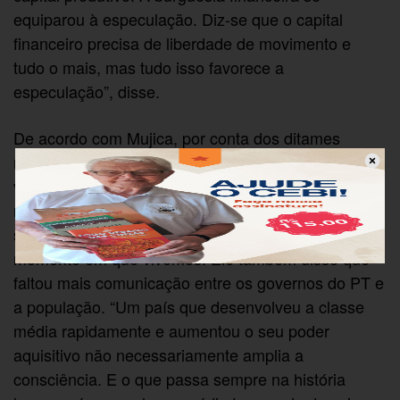
equiparou à especulação. Diz-se que o capital
financeiro precisa de liberdade de movimento e
tudo o mais, mas tudo isso favorece a
especulação”, disse.
De acordo com Mujica, por conta dos ditames
neoliberais sobre os governos no mundo, as nações
veem-se obrigadas a manter reservas cambiais que
não podem ser aplicadas no desenvolvimento
social, e esse é um dos efeitos deletérios do
momento em que vivemos. Ele também disse que
faltou mais comunicação entre os governos do PT e
a população. “Um país que desenvolveu a classe
média rapidamente e aumentou o seu poder
aquisitivo não necessariamente amplia a
consciência. E o que passa sempre na história