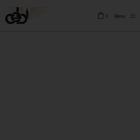
0
Menu
Close