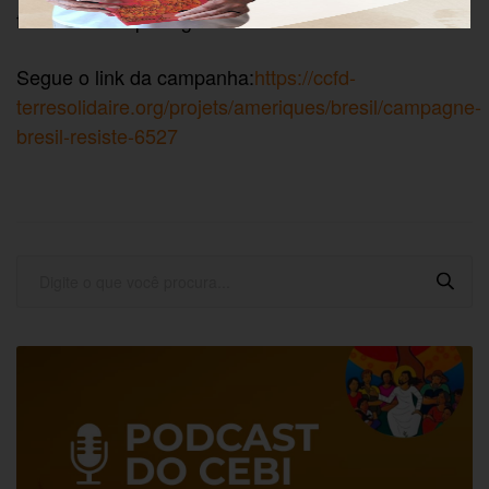
francês e em português.
Segue o link da campanha:
https://ccfd-
terresolidaire.org/projets/ameriques/bresil/campagne-
bresil-resiste-6527