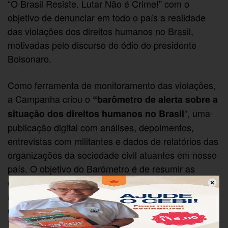
“O Brasil Resiste. Lutar Não é Crime!” com o
objetivo de denunciar em todo o país a realidade
das violações dos direitos humanos no Brasil,
motivadas pelo discurso de ódio do presidente
Bolsonaro.
Como ferramenta de monitoramento das violações,
a Campanha criou o
“barômetro de alerta sobre a
“, uma
situação dos direitos humanos no Brasil
publicação digital com análises, depoimentos,
entrevistas com militantes e dados de relatórios das
organizações da sociedade civil atuantes em nosso
país. O objetivo do Barômetro é de resumir as
diferentes análises num único documento para que
a opinião pública francesa constate os ataques que
o povo brasileiro é submetido diariamente. O
Barômetro já tem sua primeira edição circulando em