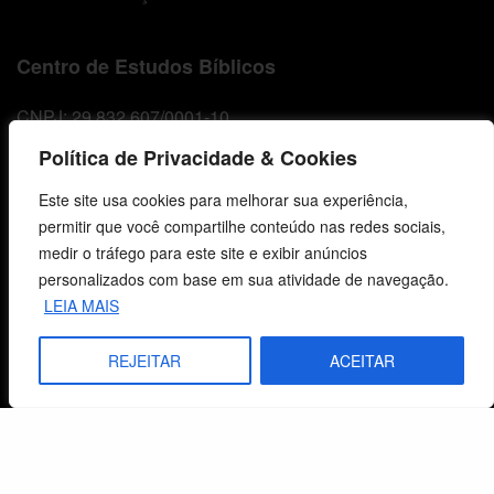
Centro de Estudos Bíblicos
CNPJ: 29.832.607/0001-10
São Leopoldo, RS, Brasil
Política de Privacidade & Cookies
Este site usa cookies para melhorar sua experiência,
Fale Conosco
permitir que você compartilhe conteúdo nas redes sociais,
medir o tráfego para este site e exibir anúncios
E-mails
personalizados com base em sua atividade de navegação.
vendas@cebi.org.br
LEIA MAIS
comunicacao@cebi.org.br
REJEITAR
ACEITAR
WhatsApp / Vendas
+55 (51) 99734-4518
WhatsApp / Comunicação
+55 (51) 99799-3041