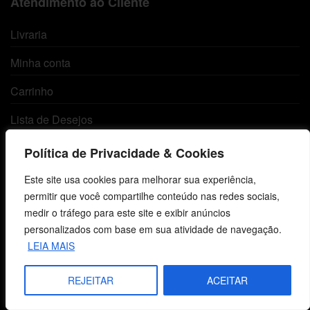
Atendimento ao Cliente
Livraria
Minha conta
Carrinho
Lista de Desejos
Termos e Condições
Política de Privacidade & Cookies
Este site usa cookies para melhorar sua experiência,
Centro de Estudos Bíblicos
permitir que você compartilhe conteúdo nas redes sociais,
medir o tráfego para este site e exibir anúncios
CNPJ: 29.832.607/0001-10
personalizados com base em sua atividade de navegação.
São Leopoldo, RS, Brasil
LEIA MAIS
REJEITAR
ACEITAR
Fale Conosco