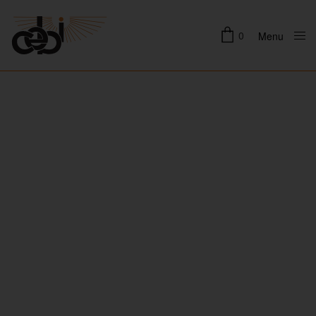
0
Menu
Close