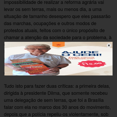
impossibilidade de realizar a reforma agrária vai
levar os sem terras, mais ou menos dia, a uma
situação de tamanho desespero que eles passarão
das marchas, ocupações e outros modos de
protestos atuais, feitos com o único propósito de
chamar a atenção da sociedade para o problema, à
obtenção de terra mediante a violência física.
Nessa hora, teremos instalada a guerrilha rural.
Quem já passou pela Colômbia sabe o que isto
significa em termos de imobilização da vida política
do país.
Tudo isto para fazer duas críticas: a primeira delas,
dirigida à presidente Dilma, que somente recebeu
uma delegação de sem terras, que foi a Brasília
falar com ela no marco dos 30 anos do movimento,
depois que a polícia repeliu-os violentamente, sob