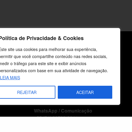
Política de Privacidade & Cookies
Este site usa cookies para melhorar sua experiência,
icos
Fale Conosco
permitir que você compartilhe conteúdo nas redes sociais,
medir o tráfego para este site e exibir anúncios
E-mails
personalizados com base em sua atividade de navegação.
vendas@cebi.org.br
LEIA MAIS
comunicacao@cebi.org.br
WhatsApp / Vendas
REJEITAR
ACEITAR
+55 (51) 99734-4518
WhatsApp / Comunicação
+55 (51) 99799-3041