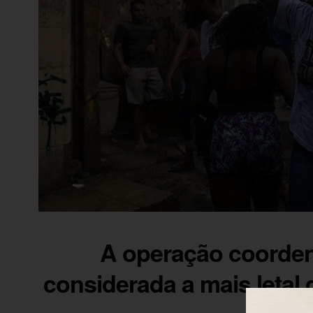
A operação coordena
considerada a mais letal 