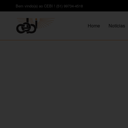
Bem vindo(a) ao CEBI ! (51) 99734-4518
Home
Notícias