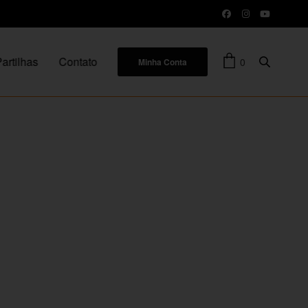
artilhas
Contato
0
Minha Conta