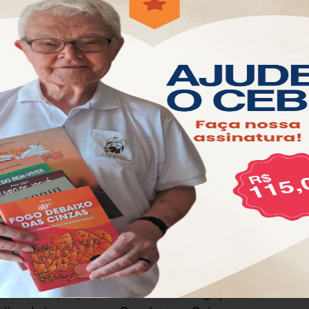
o das Nações Unidas (ONU) solicitou ao Estado
ração da Polícia Civil
do Rio de Janeiro que resultou
manhã da última quinta-feira (6).
rezinho sobe para 29, informa a Polícia Civil
os, Rupert Colville, o pedido é para
independente e ampla sobre o caso, de acordo com
afirma “uma prolongada tendência ao
uso
elas pela polícia brasileira”.
rido de que a polícia não tomou as medidas
crime, o que pode dificultar a investigação desta