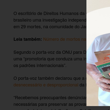
O escritório de Direitos Humanos da Organizaçã
brasileiro uma investigação independente da
Ope
em 29 mortes, na comunidade do Jacarezinho, na 
Número de mortos na ação no Jaca
Leia também:
Segundo o porta-voz da ONU para Direitos Human
uma “promotoria que conduza uma investigação 
os padrões internacionais”.
O porta-voz também declarou que a operação re
desnecessário e desproporcional
da força nas fav
“Recebemos preocupantes denúncias após o ocor
necessárias para preservar as provas na cena do 