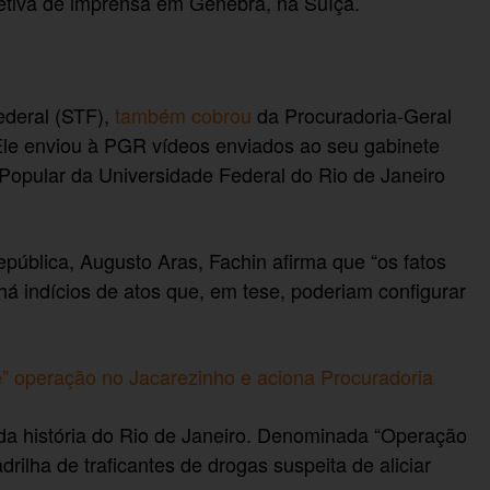
coletiva de imprensa em Genebra, na Suíça.
deral (STF),
também cobrou
da Procuradoria-Geral
Ele enviou à PGR vídeos enviados ao seu gabinete
 Popular da Universidade Federal do Rio de Janeiro
pública, Augusto Aras, Fachin afirma que “os fatos
á indícios de atos que, em tese, poderiam configurar
de” operação no Jacarezinho e aciona Procuradoria
 da história do Rio de Janeiro. Denominada “Operação
drilha de traficantes de drogas suspeita de aliciar