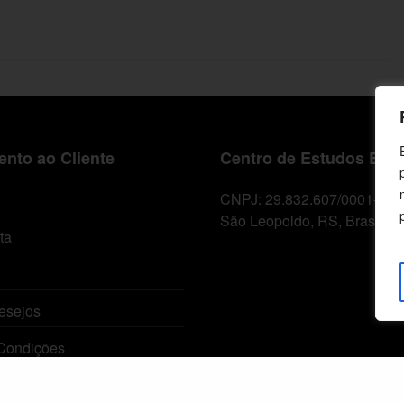
nto ao Cliente
Centro de Estudos Bíbl
CNPJ: 29.832.607/0001-10
São Leopoldo, RS, Brasil
ta
esejos
Condições