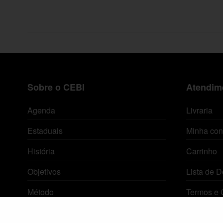
Sobre o CEBI
Atendime
Agenda
Livraria
Estaduais
Minha con
História
Carrinho
Objetivos
Lista de D
Método
Termos e 
Política de Privacidade