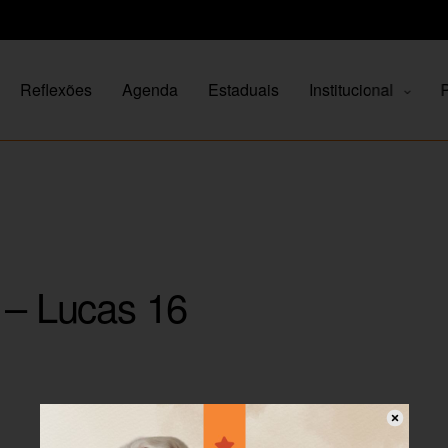
Reflexões
Agenda
Estaduais
Institucional
P
 – Lucas 16