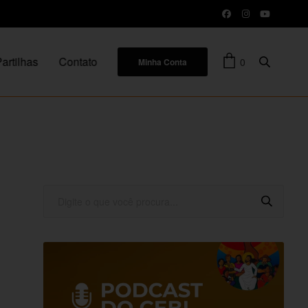
artilhas
Contato
0
Minha Conta