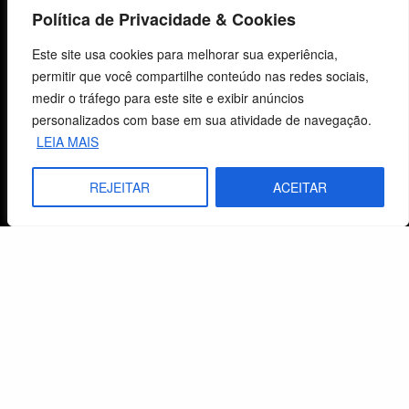
Carrinho
Política de Privacidade & Cookies
Lista de Desejos
Este site usa cookies para melhorar sua experiência,
Termos e Condições
permitir que você compartilhe conteúdo nas redes sociais,
medir o tráfego para este site e exibir anúncios
personalizados com base em sua atividade de navegação.
Centro de Estudos Bíblicos
LEIA MAIS
CNPJ: 29.832.607/0001-10
REJEITAR
ACEITAR
São Leopoldo, RS, Brasil
Fale Conosco
E-mails
vendas@cebi.org.br
comunicacao@cebi.org.br
WhatsApp / Vendas