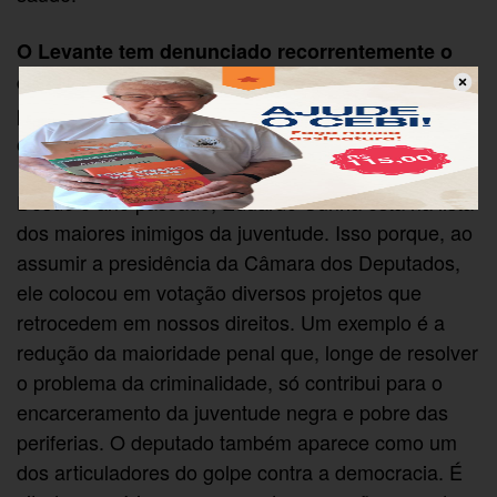
O Levante tem denunciado recorrentemente o
deputado Eduardo Cunha. Por que essa é uma
pauta da juventude? Como avaliam a liminar
contra ele?
Desde o ano passado, Eduardo Cunha está na lista
dos maiores inimigos da juventude. Isso porque, ao
assumir a presidência da Câmara dos Deputados,
ele colocou em votação diversos projetos que
retrocedem em nossos direitos. Um exemplo é a
redução da maioridade penal que, longe de resolver
o problema da criminalidade, só contribui para o
encarceramento da juventude negra e pobre das
periferias. O deputado também aparece como um
dos articuladores do golpe contra a democracia. É