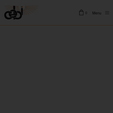
0
Menu
Close