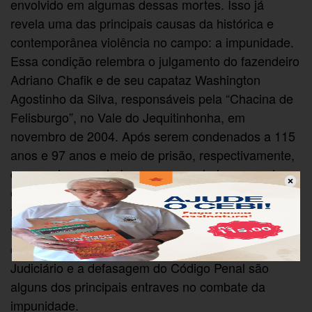
envolvido em algumas dessas mortes. Isso já
revela uma das principais causas da histórica e
contemporânea violência no campo: a impunidade.
Essa condição relembra o julgamento do fazendeiro
Adriano Chafik e de seu capataz Washington
Agostinho da Silva, responsáveis pela “Chacina de
Felisburgo”, no Vale do Jequitinhonha, em
novembro de 2004. Após serem condenados a 115
anos e 97 anos e meio de prisão, respectivamente,
conseguiram um habeas corpus e hoje respondem
em liberdade. Esses mecanismos da Justiça
favorecem a fuga do condenado ou sua própria
volta ao crime. Além disso, a ineficiência dos
órgãos de segurança pública, a letargia do
Judiciário e a defasagem do Código Penal são
alguns dos principais entraves no combate da
impunidade.