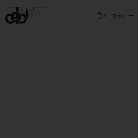
0
Menu
Close