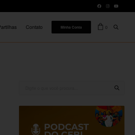
artilhas
Contato
0
Minha Conta