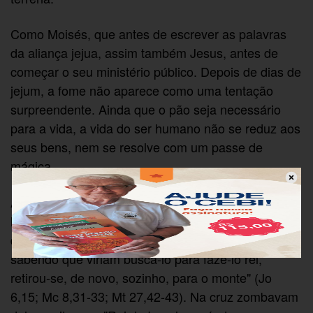
Como Moisés, que antes de escrever as palavras
da aliança jejua, assim também Jesus, antes de
começar o seu ministério público. Depois de dias de
jejum, a fome não aparece como uma tentação
surpreendente. Ainda que o pão seja necessário
para a vida, a vida do ser humano não se reduz aos
seus bens, nem se resolve com um passe de
mágica.
A segunda tentação é a da ambição da realeza
humana, que Jesus rejeita. Depois da multiplicação
dos pães, querem fazer Jesus rei: "Jesus, porém,
sabendo que viriam buscá-lo para fazê-lo rei,
retirou-se, de novo, sozinho, para o monte" (Jo
6,15; Mc 8,31-33; Mt 27,42-43). Na cruz zombavam