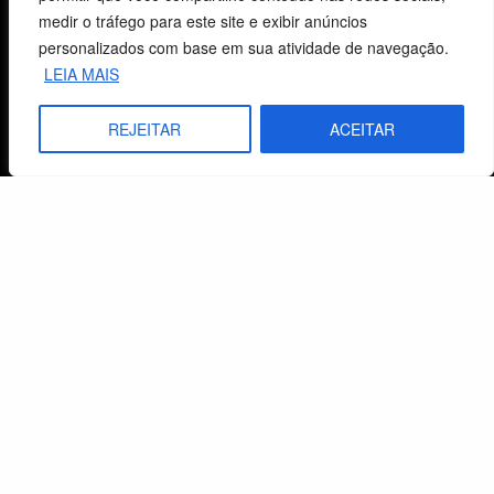
medir o tráfego para este site e exibir anúncios
personalizados com base em sua atividade de navegação.
Fale Conosco
LEIA MAIS
E-mails
REJEITAR
ACEITAR
vendas@cebi.org.br
comunicacao@cebi.org.br
WhatsApp / Vendas
+55 (51) 99734-4518
WhatsApp / Comunicação
+55 (51) 99799-3041
© 2026 Centro de Estudos Biblicos. Todos os direitos reservados. By Zwei Arts.