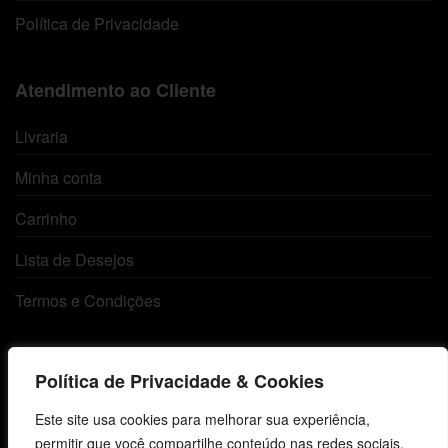
Política de Privacidade
Atendimento ao Cliente
Livraria
Minha conta
Carrinho
Lista de Desejos
Termos e Condições
Centro de Estudos Bíblicos
Política de Privacidade & Cookies
CNPJ: 29.832.607/0001-10
Este site usa cookies para melhorar sua experiência,
São Leopoldo, RS, Brasil
permitir que você compartilhe conteúdo nas redes sociais,