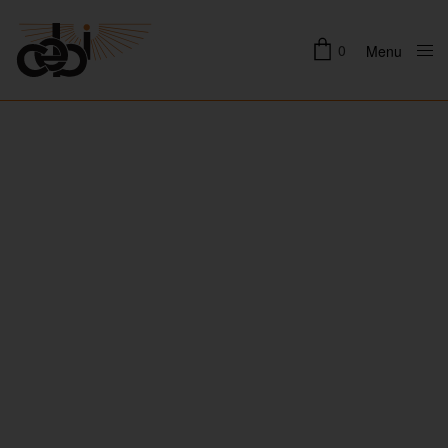
0
Menu
Close