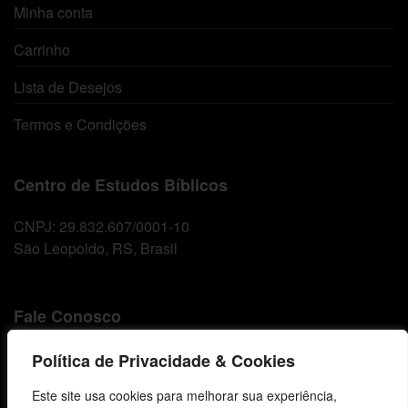
Minha conta
Carrinho
Lista de Desejos
Termos e Condições
Centro de Estudos Bíblicos
CNPJ: 29.832.607/0001-10
São Leopoldo, RS, Brasil
Fale Conosco
E-mails
Política de Privacidade & Cookies
vendas@cebi.org.br
Este site usa cookies para melhorar sua experiência,
comunicacao@cebi.org.br