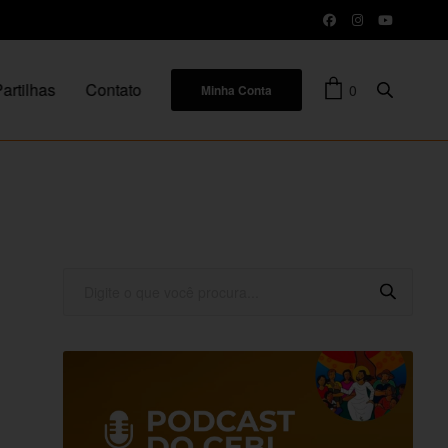
artilhas
Contato
0
Minha Conta