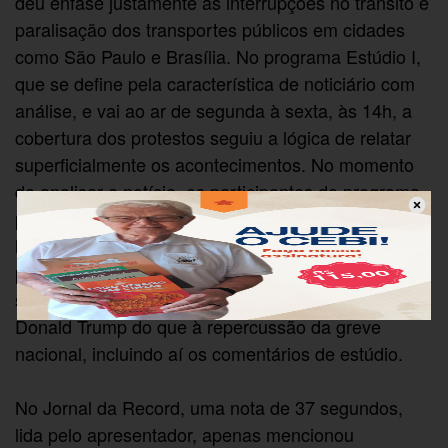
deu ênfase justamente às interrupções no trânsito e
paralisação dos transportes públicos em cidades
como São Paulo e Brasília. No programa Estúdio I,
que se define pela característica de noticiário com
análise, e vai ao ar de segunda à sexta, às 14h, a
cobertura dos protestos seguiu a lógica de relatar
superficialmente os acontecimentos. No momento
de analisar a notícia, os participantes do programa
praticamente ignoraram as causas do protesto e
logo mudaram de assunto. Para se ter uma ideia, o
programa dedicou mais tempo à matéria sobre o
site de dicas econômicas de moda da filha do
Donald Trump do que à repercussão da greve
nacional, incluindo aí os comentários de estúdio.
No Jornal da Record, uma nota de 37 segundos,
lida pelo apresentador, apenas mencionou