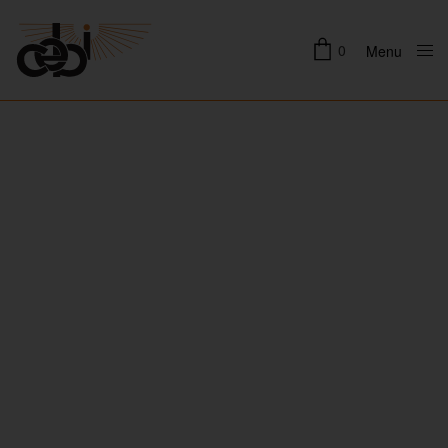
0
Menu
Close