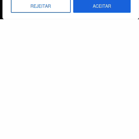
Política de Privacidade
REJEITAR
ACEITAR
Atendimento ao Cliente
Livraria
Minha conta
Carrinho
Lista de Desejos
Termos e Condições
Centro de Estudos Bíblicos
CNPJ: 29.832.607/0001-10
São Leopoldo, RS, Brasil