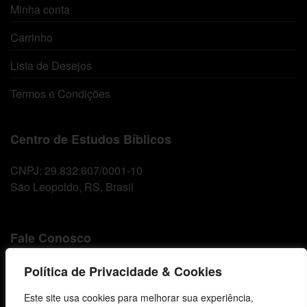
Minha conta
Carrinho
Lista de Desejos
Termos e Condições
Centro de Estudos Bíblicos
CNPJ: 29.832.607/0001-10
São Leopoldo, RS, Brasil
Fale Conosco
E-mails
Política de Privacidade & Cookies
vendas@cebi.org.br
Este site usa cookies para melhorar sua experiência,
comunicacao@cebi.org.br