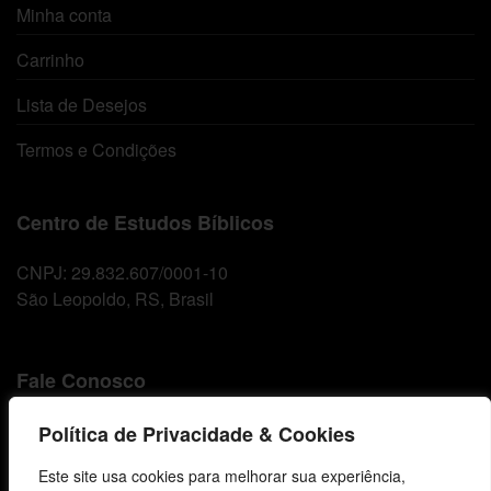
Minha conta
Carrinho
Lista de Desejos
Termos e Condições
Centro de Estudos Bíblicos
CNPJ: 29.832.607/0001-10
São Leopoldo, RS, Brasil
Fale Conosco
E-mails
Política de Privacidade & Cookies
vendas@cebi.org.br
Este site usa cookies para melhorar sua experiência,
comunicacao@cebi.org.br