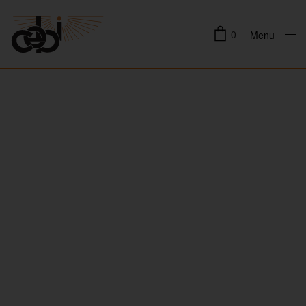
0
Menu
Close