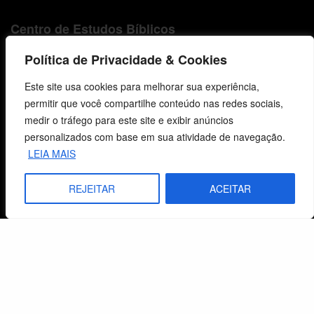
Centro de Estudos Bíblicos
Política de Privacidade & Cookies
CNPJ: 29.832.607/0001-10
São Leopoldo, RS, Brasil
Este site usa cookies para melhorar sua experiência,
permitir que você compartilhe conteúdo nas redes sociais,
medir o tráfego para este site e exibir anúncios
Fale Conosco
personalizados com base em sua atividade de navegação.
LEIA MAIS
E-mails
vendas@cebi.org.br
REJEITAR
ACEITAR
comunicacao@cebi.org.br
WhatsApp / Vendas
+55 (51) 99734-4518
WhatsApp / Comunicação
+55 (51) 99799-3041