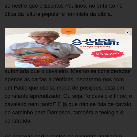
semestre que é Escritos Paulinos, no entanto na
ótica da leitura popular e feminista da bíblia.
Ao fazer uso do trocadilho “o cavalo é firme, o
cavaleiro nem tanto”, Nancy Cardoso (pastora
metodista e teóloga feminista) ajudou o grupo a
perceber que a teologia construída através dos
séculos – o cavalo – quis se colocar mais sólida e
autoritária que o cavaleiro. Mesmo se consideradas
apenas as cartas autênticas, deparamo-nos com
um Paulo que oscila, muda de posições, está em
constante aprendizado! Ou seja: “o cavalo é firme, o
cavaleiro nem tanto!” E já que não se fala de cavalo
no caminho para Damasco, também a teologia é
construída.
As pessoas participantes do encontro avaliaram